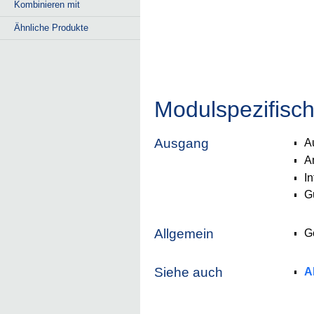
Kombinieren mit
Ähnliche Produkte
Modulspezifisc
Ausgang
A
A
I
G
Allgemein
G
Siehe auch
A